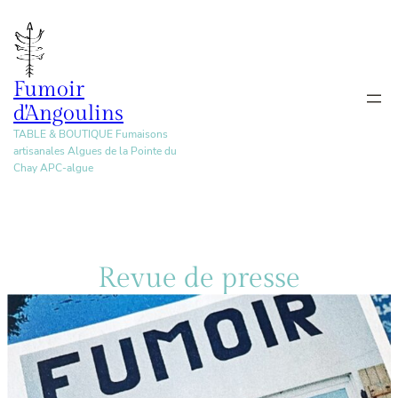
Aller
au
contenu
Fumoir
d'Angoulins
TABLE & BOUTIQUE Fumaisons
artisanales Algues de la Pointe du
Chay APC-algue
Revue de presse