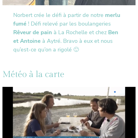
Norbert crée le défi à partir de notre
merlu
fumé
! Défi relevé par les boulangeries
Rêveur de pain
à La Rochelle et chez
Ben
et Antoine
à Aytré. Bravo à eux et nous
qu’est-ce qu’on a rigolé 🙂
Météo à la carte