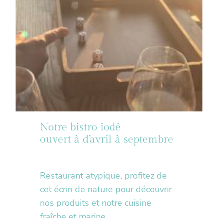
Notre bistro iodé
ouvert à d’avril à septembre
Restaurant atypique, profitez de
cet écrin de nature pour découvrir
nos produits et notre cuisine
fraîche et marine.