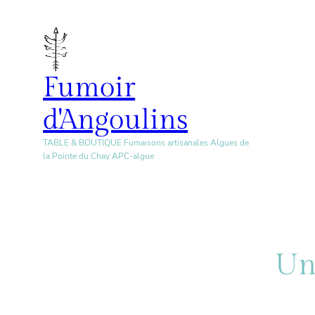
Aller
au
contenu
Fumoir
d'Angoulins
TABLE & BOUTIQUE Fumaisons artisanales Algues de
la Pointe du Chay APC-algue
Un