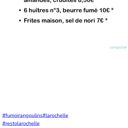
composer 
#fumoirangoulins
#larochelle
#restolarochelle