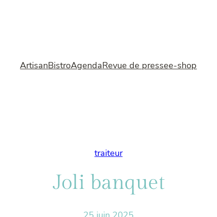
Artisan
Bistro
Agenda
Revue de presse
e-shop
traiteur
Joli banquet
25 juin 2025