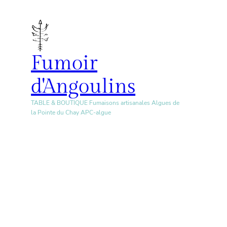
Aller
au
contenu
Fumoir
d'Angoulins
TABLE & BOUTIQUE Fumaisons artisanales Algues de
la Pointe du Chay APC-algue