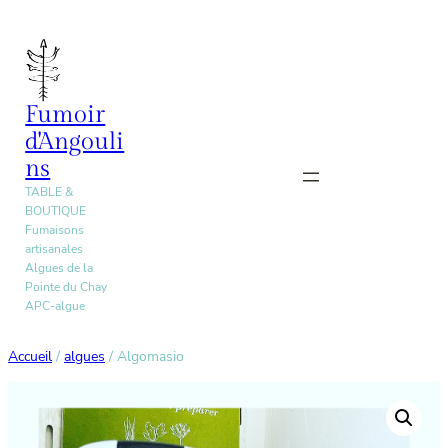
Aller
au
contenu
Fumoir
d'Angouli
ns
TABLE &
BOUTIQUE
Fumaisons
artisanales
Algues de la
Pointe du Chay
APC-algue
Accueil
/
algues
/ Algomasio