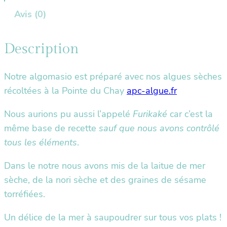
i
Avis (0)
t
é
Description
d
e
Notre algomasio est préparé avec nos algues sèches
A
récoltées à la Pointe du Chay
apc-algue.fr
l
g
Nous aurions pu aussi l’appelé
Furikaké
car c’est la
o
même base de recette
sauf que nous avons contrôlé
m
tous les éléments
.
a
s
Dans le notre nous avons mis de la laitue de mer
i
sèche, de la nori sèche et des graines de sésame
o
torréfiées.
Un délice de la mer à saupoudrer sur tous vos plats !