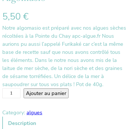
5,50
€
Notre algomasio est préparé avec nos algues sèches
récoltées à la Pointe du Chay apc-algue.fr Nous
aurions pu aussi l’appelé Furikaké car c’est la même
base de recette sauf que nous avons contrôlé tous
les éléments. Dans le notre nous avons mis de la
laitue de mer sèche, de la nori sèche et des graines
de sésame torréfiées. Un délice de la mer à
saupoudrer sur tous vos plats ! Pot de 40g.
q
Ajouter au panier
u
a
Category:
algues
n
Description
t