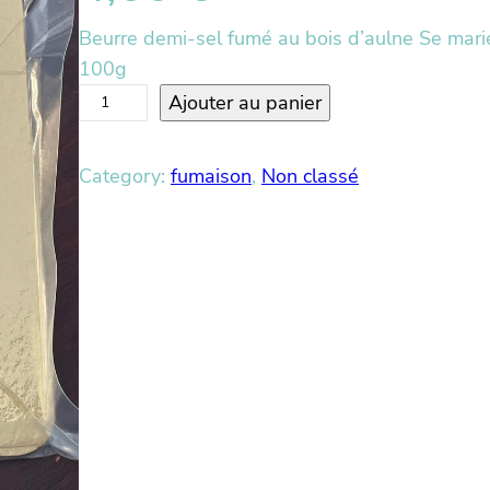
Beurre demi-sel fumé au bois d’aulne Se marie
100g
q
Ajouter au panier
u
a
Category:
fumaison
, 
Non classé
n
t
i
t
é
d
e
B
e
u