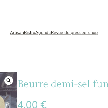
Artisan
Bistro
Agenda
Revue de presse
e-shop
Beurre demi-sel fu
4,00
€