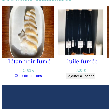
Flétan noir fumé
Huile fumée
14,83
€
7,33
€
Choix des options
Ajouter au panier