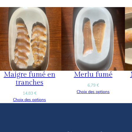
Maigre fumé en
Merlu fumé
tranches
6,79
€
Choix des options
14,83
€
Choix des options