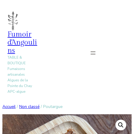
Aller
au
contenu
Fumoir
d'Angouli
ns
TABLE &
BOUTIQUE
Fumaisons
artisanales
Algues de la
Pointe du Chay
APC-algue
Accueil
/
Non classé
/ Poutargue